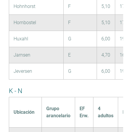
Hohnhorst
F
5,10
17,50
Hornbostel
F
5,10
17,50
Huxahl
G
6,00
19,70
Jarnsen
E
4,70
16,00
Jeversen
G
6,00
19,70
K - N
Grupo
EF
4
Ubicación
Niñ
arancelario
Erw.
adultos