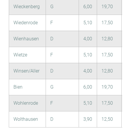
Wieckenberg
G
6,00
19,70
3,
Wiedenrode
F
5,10
17,50
2,
Wienhausen
D
4,00
12,80
2,
Wietze
F
5,10
17,50
2,
Winsen/Aller
D
4,00
12,80
2,
Bien
G
6,00
19,70
3,
Wohlenrode
F
5,10
17,50
2,
Wolthausen
D
3,90
12,50
2,