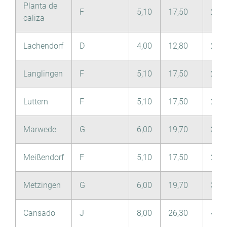
Planta de
F
5,10
17,50
2,90
caliza
Lachendorf
D
4,00
12,80
2,20
Langlingen
F
5,10
17,50
2,90
Luttern
F
5,10
17,50
2,90
Marwede
G
6,00
19,70
3,30
Meißendorf
F
5,10
17,50
2,90
Metzingen
G
6,00
19,70
3,30
Cansado
J
8,00
26,30
4,40