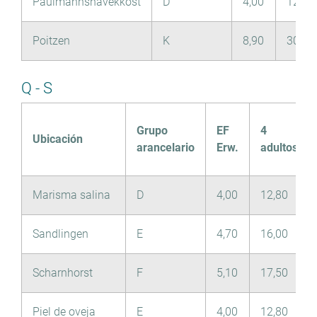
Paulmannshavekkost
D
4,00
12,80
Poitzen
K
8,90
30,70
Q - S
Grupo
EF
4
Ubicación
arancelario
Erw.
adultos
Marisma salina
D
4,00
12,80
Sandlingen
E
4,70
16,00
Scharnhorst
F
5,10
17,50
Piel de oveja
E
4,00
12,80