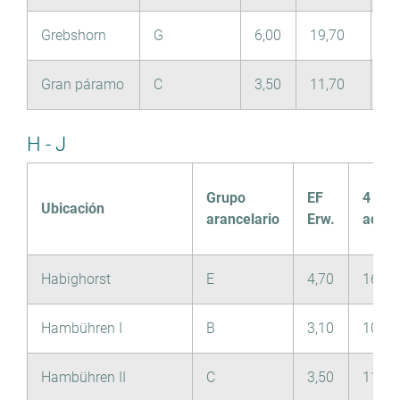
Grebshorn
G
6,00
19,70
3,
Gran páramo
C
3,50
11,70
1,
H - J
Grupo
EF
4
Ubicación
arancelario
Erw.
adult
Habighorst
E
4,70
16,00
Hambühren I
B
3,10
10,10
Hambühren II
C
3,50
11,70