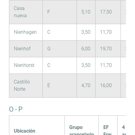
Casa
F
5,10
17,50
2,90
nueva
Nienhagen
C
3,50
11,70
1,90
Nienhof
G
6,00
19,70
3,30
Nienhorst
C
3,50
11,70
1,90
Castillo
E
4,70
16,00
2,70
Norte
O - P
Grupo
EF
4
Ubicación
arancelario
Erw.
adult