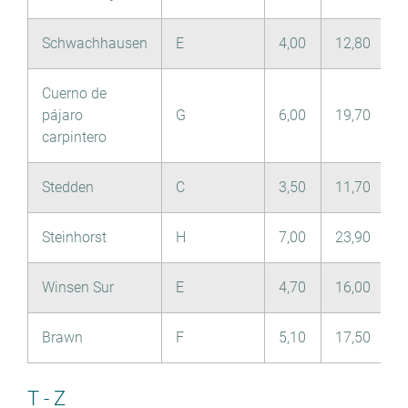
Schwachhausen
E
4,00
12,80
Cuerno de
pájaro
G
6,00
19,70
carpintero
Stedden
C
3,50
11,70
Steinhorst
H
7,00
23,90
Winsen Sur
E
4,70
16,00
Brawn
F
5,10
17,50
T - Z