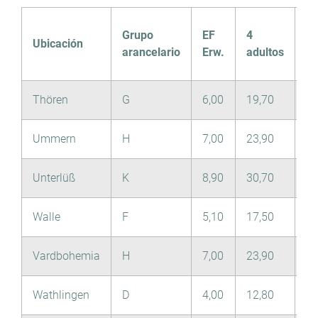
Grupo
EF
4
Ubicación
Ni
arancelario
Erw.
adultos
Thören
G
6,00
19,70
3,
Ummern
H
7,00
23,90
3,
Unterlüß
K
8,90
30,70
4,
Walle
F
5,10
17,50
2,
Vardbohemia
H
7,00
23,90
3,
Wathlingen
D
4,00
12,80
2,