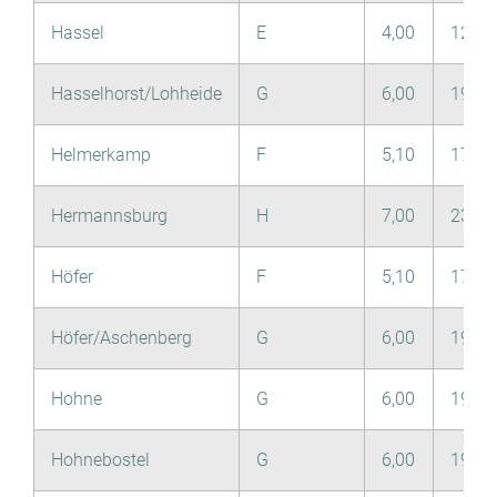
Hassel
E
4,00
12,80
Hasselhorst/Lohheide
G
6,00
19,70
Helmerkamp
F
5,10
17,50
Hermannsburg
H
7,00
23,90
Höfer
F
5,10
17,50
Höfer/Aschenberg
G
6,00
19,70
Hohne
G
6,00
19,70
Hohnebostel
G
6,00
19,70