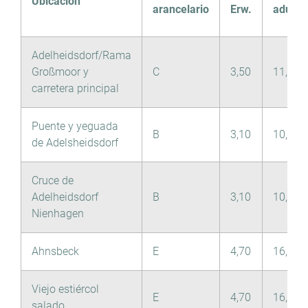
Ubicación
arancelario
Erw.
adulto
Adelheidsdorf/Rama
Großmoor y
C
3,50
11,70
carretera principal
Puente y yeguada
B
3,10
10,10
de Adelsheidsdorf
Cruce de
Adelheidsdorf
B
3,10
10,10
Nienhagen
Ahnsbeck
E
4,70
16,00
Viejo estiércol
E
4,70
16,00
salado