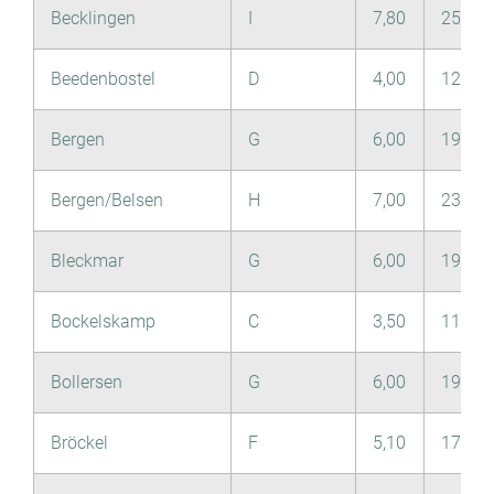
Becklingen
I
7,80
25,70
Beedenbostel
D
4,00
12,80
Bergen
G
6,00
19,70
Bergen/Belsen
H
7,00
23,90
Bleckmar
G
6,00
19,70
Bockelskamp
C
3,50
11,70
Bollersen
G
6,00
19,70
Bröckel
F
5,10
17,50