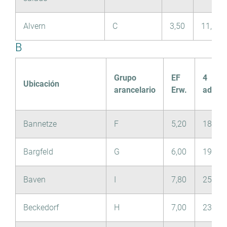
Alvern
C
3,50
11,70
B
Grupo
EF
4
Ubicación
arancelario
Erw.
adulto
Bannetze
F
5,20
18,00
Bargfeld
G
6,00
19,70
Baven
I
7,80
25,70
Beckedorf
H
7,00
23,90