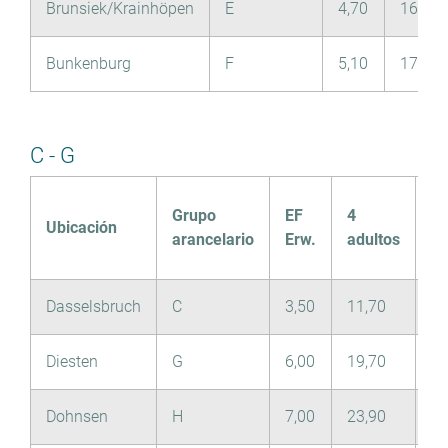
Brunsiek/Krainhöpen
E
4,70
16,00
Bunkenburg
F
5,10
17,50
C - G
Grupo
EF
4
Ubicación
Ni
arancelario
Erw.
adultos
Dasselsbruch
C
3,50
11,70
1,
Diesten
G
6,00
19,70
3,
Dohnsen
H
7,00
23,90
3,