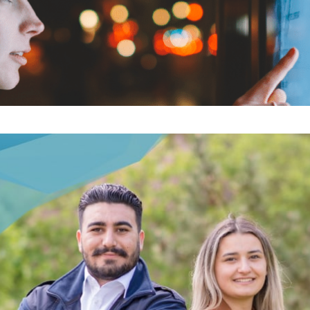
 W
NYCH