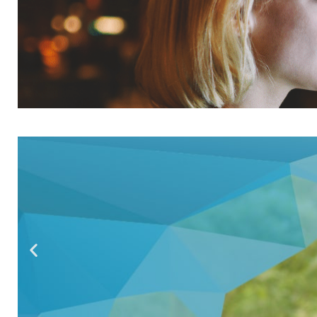
USŁUGI AUTOBUSOWE
GODZINACH WIECZOR
Późna zmiana na liniach 600 i 800
WIĘCEJ INFORMACJI