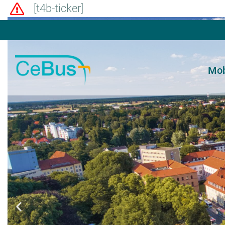
[t4b-ticker]
Mob