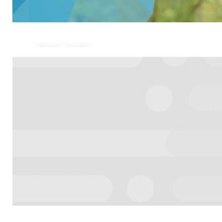
NA CO
MASZ
OCHOTĘ?
Znajdź swoją drogę:
Szkolenie w CeBus.
DOWIEDZ SIĘ WIĘCEJ