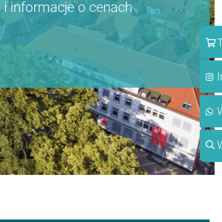
 informacje o cenach
T