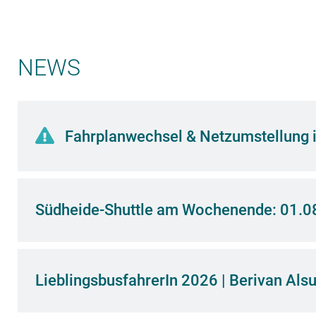
BILET DO
NIEMIEC
NEWS
Teraz dostępne u nas!
KUP BILET
Fahrplanwechsel & Netzumstellung i
Südheide-Shuttle am Wochenende: 01.0
LieblingsbusfahrerIn 2026 | Berivan Als