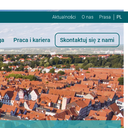
Aktualności
O nas
Prasa
PL
ga
Praca i kariera
Skontaktuj się z nami