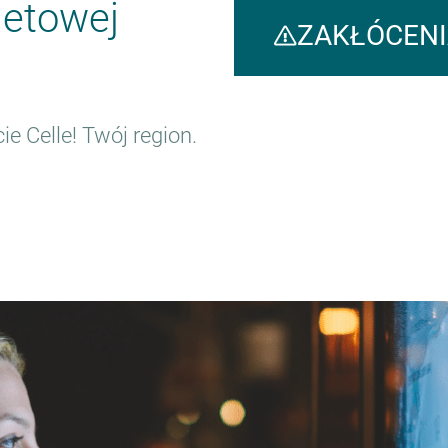
netowej
ZAKŁÓCENI
e Celle! Twój region.