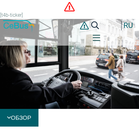
[t4b-ticker]
RU
ОБЗОР