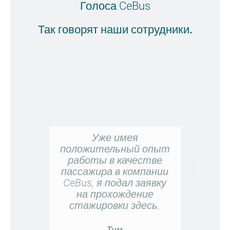
Голоса CeBus
Так говорят наши сотрудники.
Уже имея
положительный опыт
работы в качестве
Ce
пассажира в компании
ключев
CeBus, я подал заявку
Хоро
на прохождение
ат
стажировки здесь.
приятн
отлич
Тим