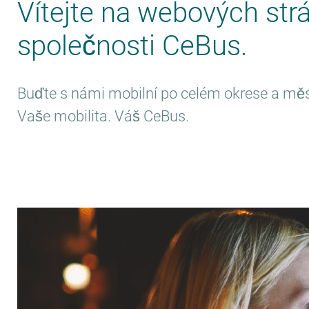
Vítejte na webových str
Moje mobilita.
společnosti CeBus.
Můj CeBus.
Buďte s námi mobilní po celém okrese a měst
Vaše mobilita. Váš CeBus.