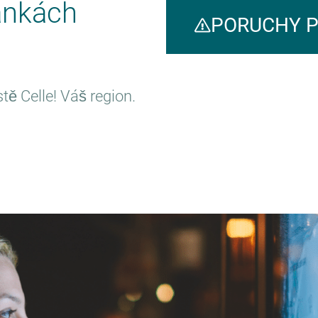
ánkách
PORUCHY 
ě Celle! Váš region.