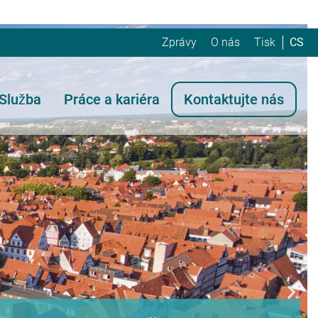
Zprávy
O nás
Tisk
CS
Služba
Práce a kariéra
Kontaktujte nás