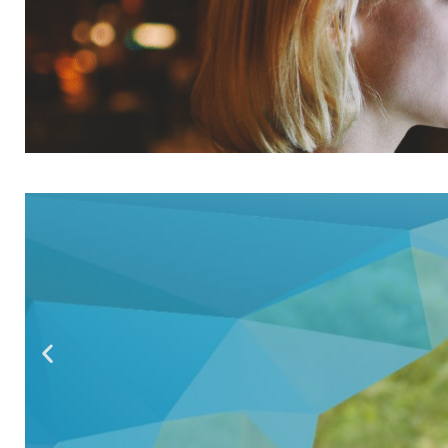
AUTOBUSOVÁ DOPRAV
VEČERNÍCH HODINÁC
Pozdní směna na linkách 600 a 800
VÍCE INFORMACÍ