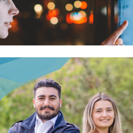
A VE
H