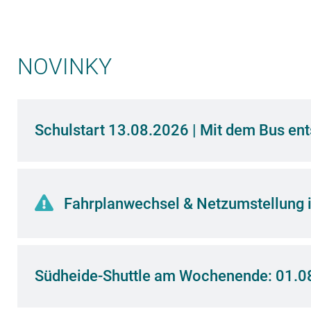
VAŠE JÍZDENKA
DO NĚMECKA
NOVINKY
Nyní je k dispozici u nás!
KOUPIT VSTUPENKU
Schulstart 13.08.2026 | Mit dem Bus ent
Fahrplanwechsel & Netzumstellung i
Südheide-Shuttle am Wochenende: 01.0