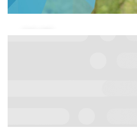
CO SE
VÁM
LÍBÍ?
Najděte si cestu:
Školení v CeBusu.
ZJISTIT VÍCE