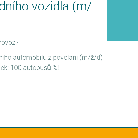
adního vozidla (m/
 provoz?
dního automobilu z povolání (m/ž/d)
íček: 100 autobusů %!