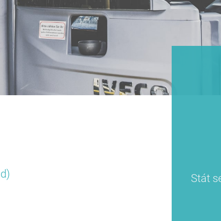
/d)
Stát s