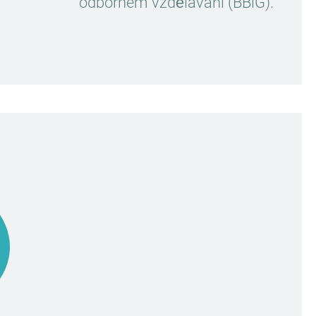
odborném vzdělávání (BBiG).