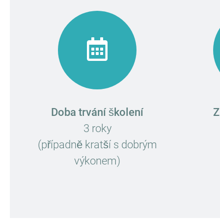
Doba trvání školení
Z
3 roky
(případně kratší s dobrým
výkonem)