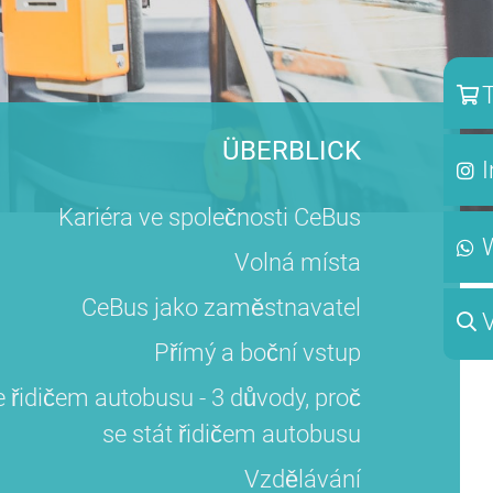
T
ÜBERBLICK
Kariéra ve společnosti CeBus
Volná místa
CeBus jako zaměstnavatel
Přímý a boční vstup
e řidičem autobusu - 3 důvody, proč
se stát řidičem autobusu
Vzdělávání