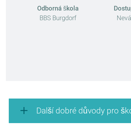
Odborná škola
Dostu
BBS Burgdorf
Neváh
Další dobré důvody pro šk