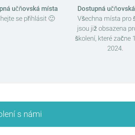
pná učňovská místa
Dostupná učňovská
ejte se přihlásit 🙂
Všechna místa pro š
jsou již obsazena pro
školení, které začne 
2024.
olení s námi