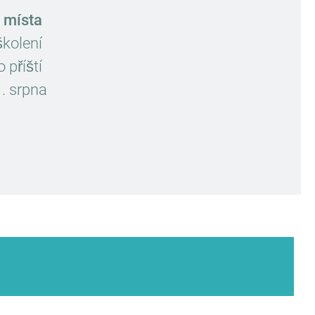
 místa
kolení
 příští
1. srpna