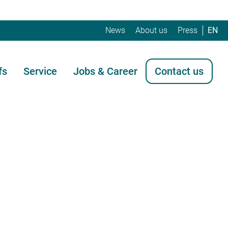
News
About us
Press
EN
fs
Service
Jobs & Career
Contact us