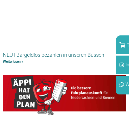
T
NEU | Bargeldlos bezahlen in unseren Bussen
Weiterlesen »
I
W