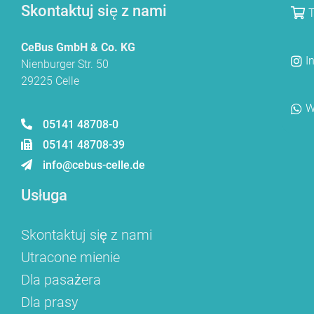
Skontaktuj się z nami
T
CeBus GmbH & Co. KG
I
Nienburger Str. 50
29225 Celle
W
05141 48708-0
05141 48708-39
info@cebus-celle.de
Usługa
Skontaktuj się z nami
Utracone mienie
Dla pasażera
Dla prasy