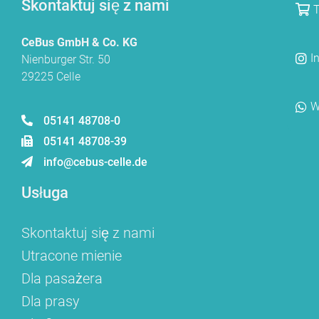
Skontaktuj się z nami
T
CeBus GmbH & Co. KG
I
Nienburger Str. 50
29225 Celle
W
05141 48708-0
05141 48708-39
info@cebus-celle.de
Usługa
Skontaktuj się z nami
Utracone mienie
Dla pasażera
Dla prasy