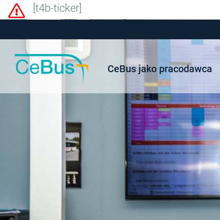
[t4b-ticker]
CeBus jako pracodawca