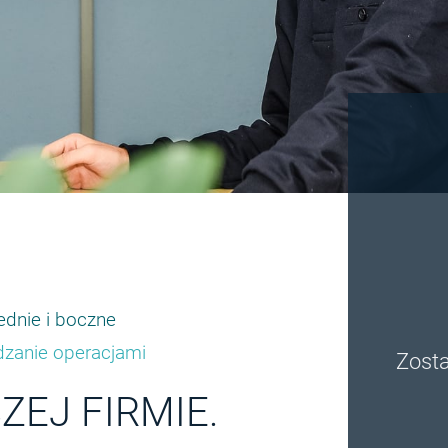
ednie i boczne
dzanie operacjami
Zosta
EJ FIRMIE.