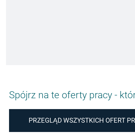
"Chc
Spójrz na te oferty pracy - kt
PRZEGLĄD WSZYSTKICH OFERT P