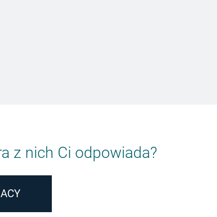
iałem zostać kierowcą autobusu, ponieważ lubię podróżo
Shaliko
Kierowca autobusu
óra z nich Ci odpowiada?
RACY