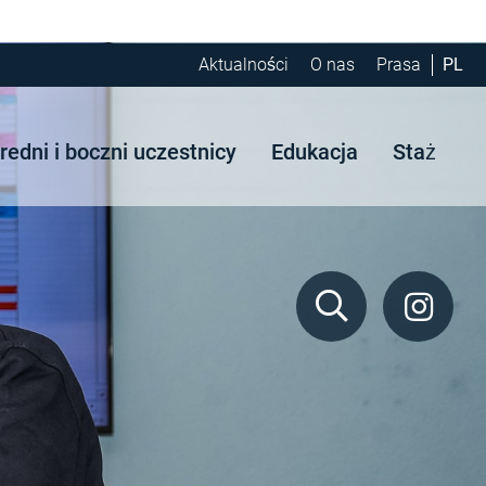
Aktualności
O nas
Prasa
PL
edni i boczni uczestnicy
Edukacja
Staż