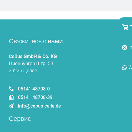
T
Свяжитесь с нами
I
CeBus GmbH & Co. KG
Ниенбургер Штр. 50
W
29225 Целле
05141 48708-0
05141 48708-39
info@cebus-celle.de
Сервис