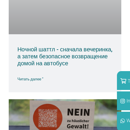
Ночной шаттл - сначала вечеринка,
а затем безопасное возвращение
домой на автобусе
Читать далее "
T
I
W