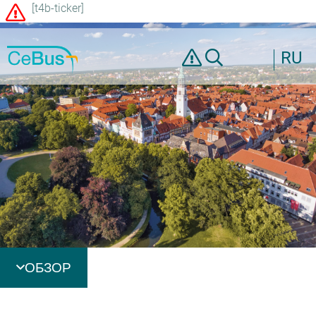
[t4b-ticker]
RU
ОБЗОР