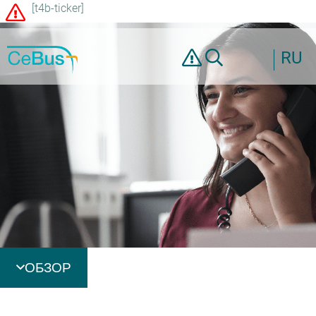
[t4b-ticker]
RU
ОБЗОР