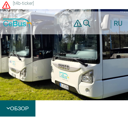
[t4b-ticker]
RU
ОБЗОР