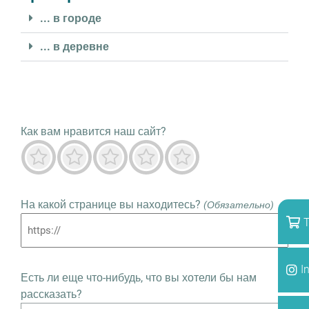
... в городе
... в деревне
Как вам нравится наш сайт?
Ужас
Не очень
Нейтральный
Преимущественно хорошо
Выдающийся
На какой странице вы находитесь?
(Обязательно)
T
I
Есть ли еще что-нибудь, что вы хотели бы нам
рассказать?