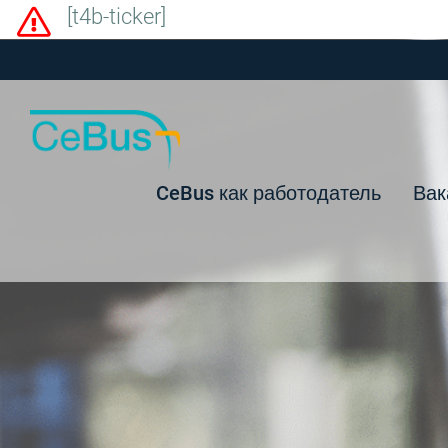
[t4b-ticker]
CeBus как работодатель
Вак