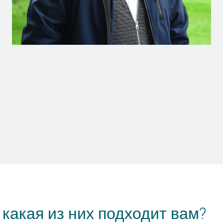
дителем автобуса, потому что мне нравится путешеств
Шалико
Водитель автобуса
 какая из них подходит вам?