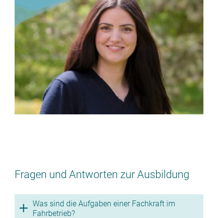
Doch keine Ausbildung als
Fachkraft im Fahrbetrieb?
(m/w/d)
> ZURÜCK ZU DEN
Fragen und Antworten zur Ausbildung
AUSBILDUNGSBERUFEN
Was sind die Aufgaben einer Fachkraft im
Fahrbetrieb?