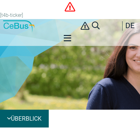
[t4b-ticker]
DE
ÜBERBLICK