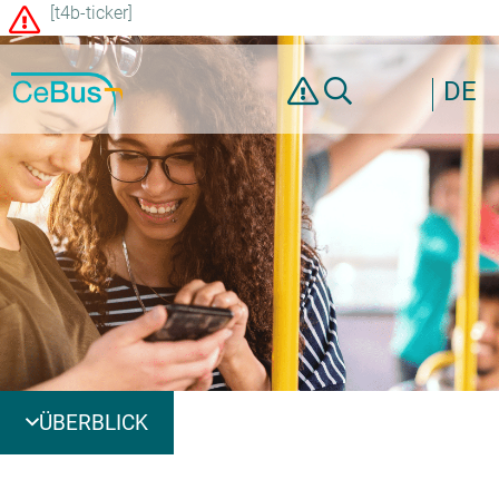
[t4b-ticker]
DE
ÜBERBLICK