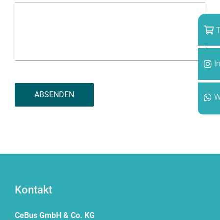
T
I
W
Kontakt
CeBus GmbH & Co. KG