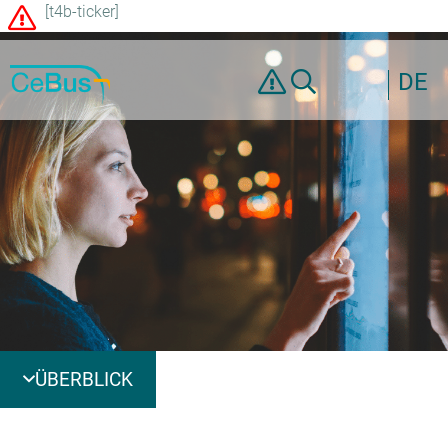
[t4b-ticker]
DE
ÜBERBLICK