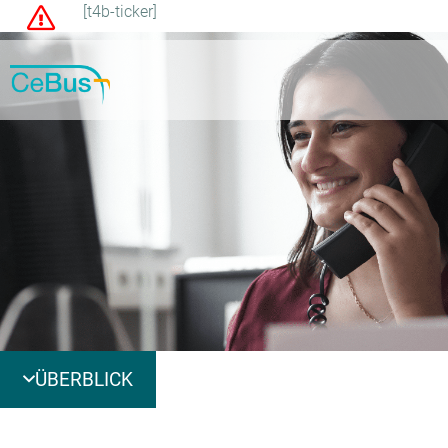
[t4b-ticker]
ÜBERBLICK