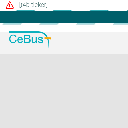
[t4b-ticker]